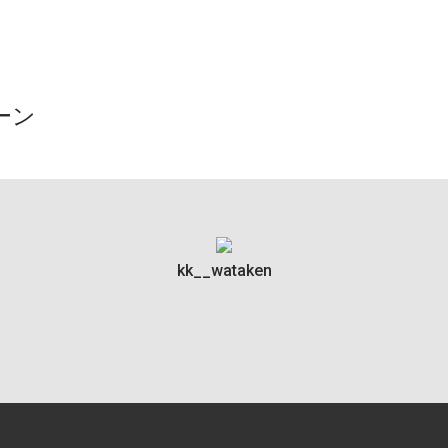
ーン
kk__wataken