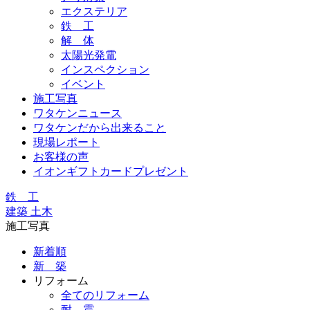
エクステリア
鉄 工
解 体
太陽光発電
インスペクション
イベント
施工写真
ワタケンニュース
ワタケンだから出来ること
現場レポート
お客様の声
イオンギフトカードプレゼント
鉄 工
建築 土木
施工写真
新着順
新 築
リフォーム
全てのリフォーム
耐 震