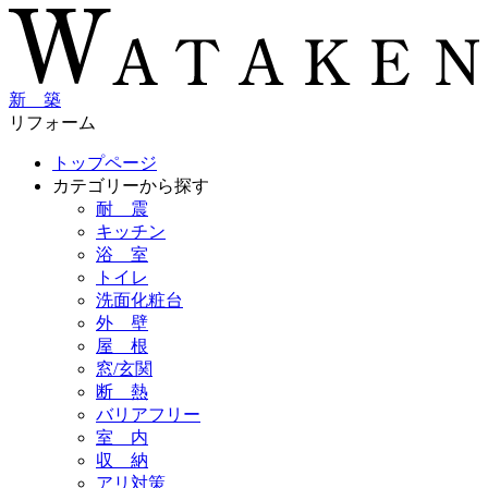
新 築
リフォーム
トップページ
カテゴリーから探す
耐 震
キッチン
浴 室
トイレ
洗面化粧台
外 壁
屋 根
窓/玄関
断 熱
バリアフリー
室 内
収 納
アリ対策