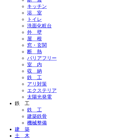
キッチン
浴 室
トイレ
洗面化粧台
外 壁
屋 根
窓・玄関
断 熱
バリアフリー
室 内
収 納
鉄 工
アリ対策
エクステリア
太陽光発電
鉄 工
鉄 工
建築鉄骨
機械整備
建 築
土 木