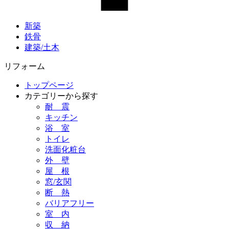
新築
鉄骨
建築/土木
リフォーム
トップページ
カテゴリーから探す
耐 震
キッチン
浴 室
トイレ
洗面化粧台
外 壁
屋 根
窓/玄関
断 熱
バリアフリー
室 内
収 納