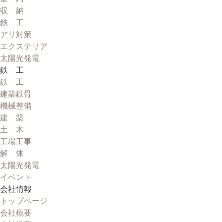
収 納
鉄 工
アリ対策
エクステリア
太陽光発電
鉄 工
鉄 工
建築鉄骨
機械整備
建 築
土 木
工場工事
解 体
太陽光発電
イベント
会社情報
トップページ
会社概要