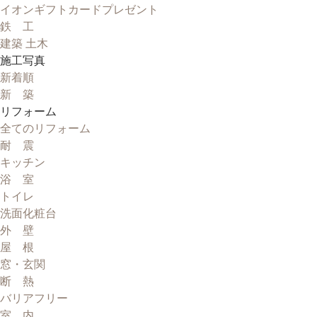
イオンギフトカードプレゼント
鉄 工
建築 土木
施工写真
新着順
新 築
リフォーム
全てのリフォーム
耐 震
キッチン
浴 室
トイレ
洗面化粧台
外 壁
屋 根
窓・玄関
断 熱
バリアフリー
室 内