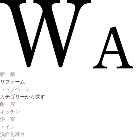
新 築
リフォーム
トップページ
カテゴリーから探す
耐 震
キッチン
浴 室
トイレ
洗面化粧台