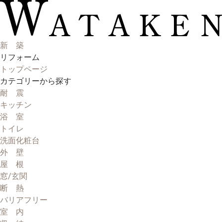
新 築
リフォーム
トップページ
カテゴリーから探す
耐 震
キッチン
浴 室
トイレ
洗面化粧台
外 壁
屋 根
窓/玄関
断 熱
バリアフリー
室 内