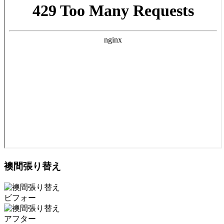
襖間張り替え
ビフォー
アフター