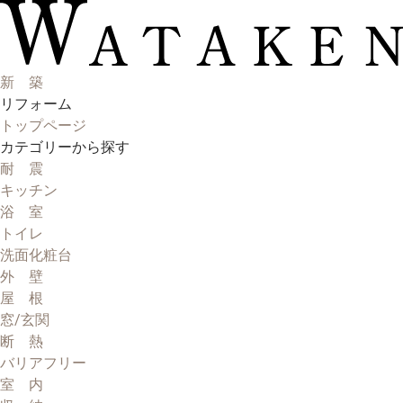
新 築
リフォーム
トップページ
カテゴリーから探す
耐 震
キッチン
浴 室
トイレ
洗面化粧台
外 壁
屋 根
窓/玄関
断 熱
バリアフリー
室 内