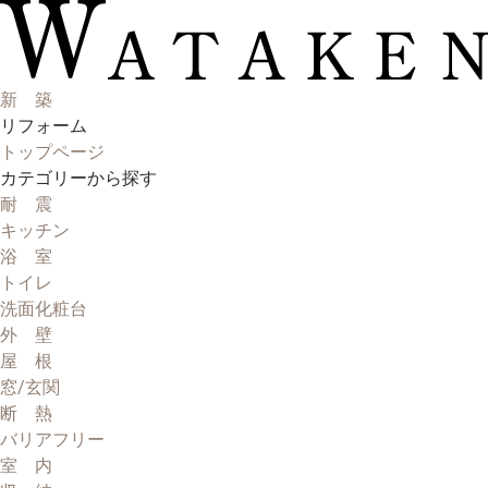
新 築
リフォーム
トップページ
カテゴリーから探す
耐 震
キッチン
浴 室
トイレ
洗面化粧台
外 壁
屋 根
窓/玄関
断 熱
バリアフリー
室 内