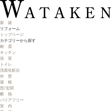
新 築
リフォーム
トップページ
カテゴリーから探す
耐 震
キッチン
浴 室
トイレ
洗面化粧台
外 壁
屋 根
窓/玄関
断 熱
バリアフリー
室 内