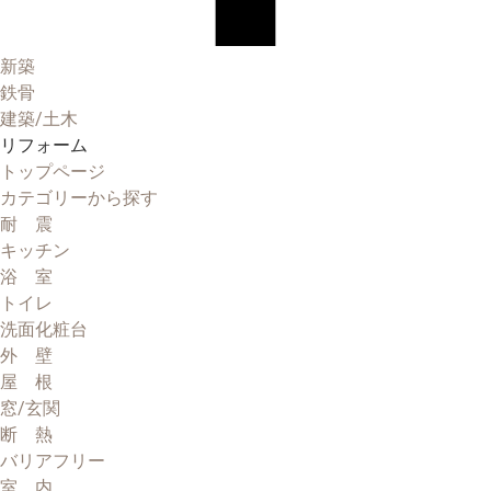
新築
鉄骨
建築/土木
リフォーム
トップページ
カテゴリーから探す
耐 震
キッチン
浴 室
トイレ
洗面化粧台
外 壁
屋 根
窓/玄関
断 熱
バリアフリー
室 内